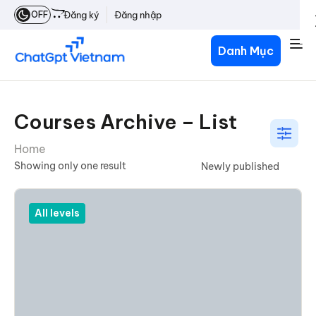
OFF
Đăng ký
Đăng nhập
Danh Mục
Courses Archive – List
Home
Showing only one result
All levels