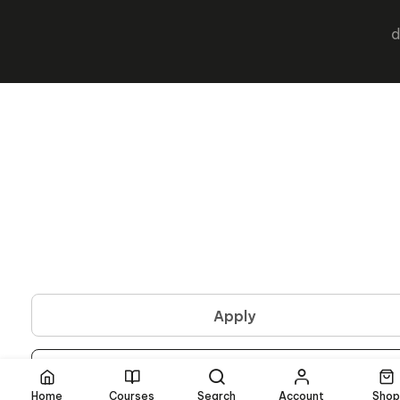
d
Apply
Reset
Home
Courses
Search
Account
Shop