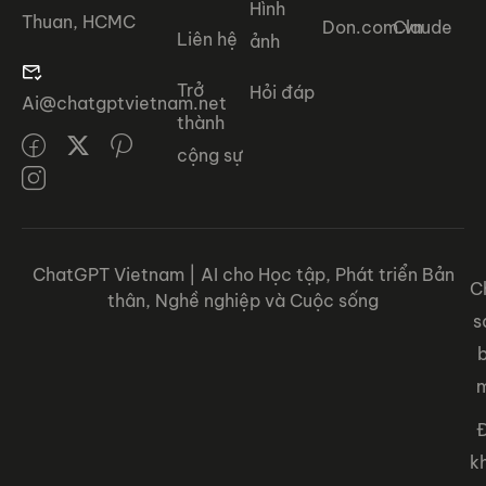
Hình
Thuan, HCMC
Don.com.vn
Claude
Liên hệ
ảnh
Trở
Hỏi đáp
Ai@chatgptvietnam.net
thành
cộng sự
ChatGPT Vietnam | AI cho Học tập, Phát triển Bản
C
thân, Nghề nghiệp và Cuộc sống
s
Đ
k