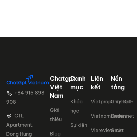
Chatgpt
Danh
Liên
Nền
Việt
mục
kết
tảng
+84 915 898
Nam
Khóa
Vietproperty.net+
ChatGpt
908
Giới
học
CTL
Vietnamfinder.net
Gemini
thiệu
Apartment,
Sự kiện
Viereview.net
Grok
Blog
Dong Hung