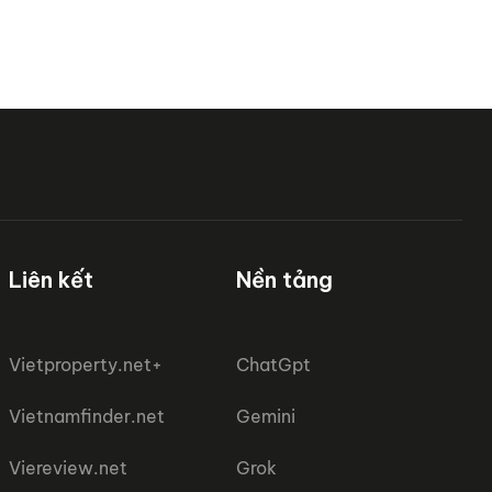
Liên kết
Nền tảng
Vietproperty.net+
ChatGpt
Vietnamfinder.net
Gemini
Viereview.net
Grok