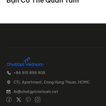
Bạn Có Thể Quan Tâm
+84 915 898 908
CTL Apartment, Dong Hung Thuan, HCMC
Ai@chatgptvietnam.net