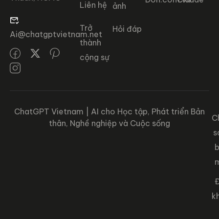
Liên hệ
ảnh
Trở
Hỏi đáp
Ai@chatgptvietnam.net
thành
cộng sự
ChatGPT Vietnam | AI cho Học tập, Phát triển Bản
C
thân, Nghề nghiệp và Cuộc sống
s
Đ
k