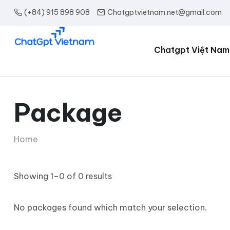
(+84) 915 898 908
Chatgptvietnam.net@gmail.com
Chatgpt Việt Nam
Package
Home
Showing 1–0 of 0 results
No packages found which match your selection.