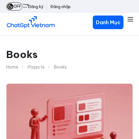
OFF
Đăng ký
Đăng nhập
Danh Mục
Books
Home
Projects
Books