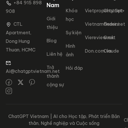
+84 915 898
Nam
Khóa
Vietproperty.net+
ChatGpt
908
Giới
học
CTL
Vietnamfinder.net
Gemini
thiệu
Apartment,
Sự kiện
Viereview.net
Grok
Blog
Dong Hung
Hình
Thuan, HCMC
Don.com.vn
Claude
Liên hệ
ảnh
Trở
Hỏi đáp
Ai@chatgptvietnam.net
thành
cộng sự
ChatGPT Vietnam | AI cho Học tập, Phát triển Bản
C
thân, Nghề nghiệp và Cuộc sống