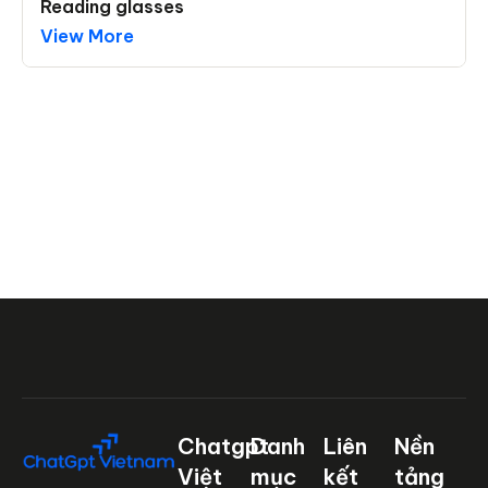
Reading glasses
View More
Chatgpt
Danh
Liên
Nền
Việt
mục
kết
tảng