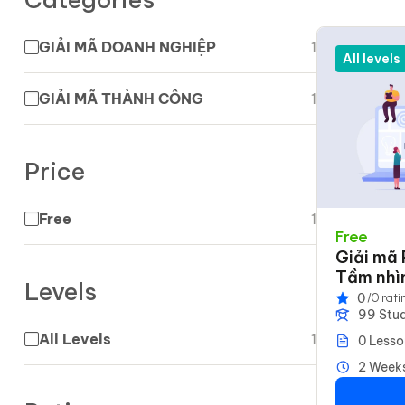
GIẢI MÃ DOANH NGHIỆP
1
All levels
GIẢI MÃ THÀNH CÔNG
1
Price
Free
1
Free
Giải mã
Tầm nhìn
Levels
năng lực
0
/0 rati
99 Stu
All Levels
1
0 Lesso
2 Week