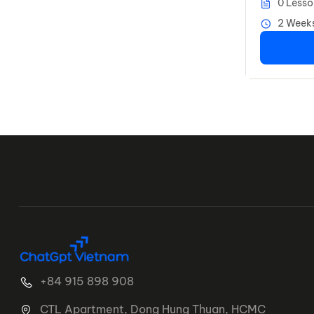
0 Lesso
2 Week
+84 915 898 908
CTL Apartment, Dong Hung Thuan, HCMC