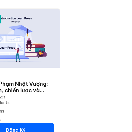
 Phạm Nhật Vượng:
, chiến lược và
 thực thi
ngs
dents
ns
s
Đăng Ký