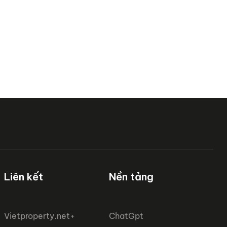
Liên kết
Nền tảng
Vietproperty.net+
ChatGpt