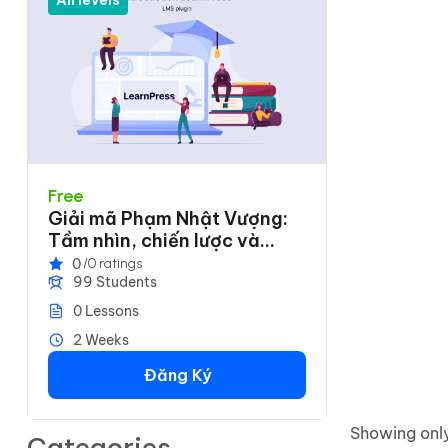
All levels
Free
Giải mã Phạm Nhật Vượng:
Tầm nhìn, chiến lược và
năng lực thực thi
0
/0 ratings
99 Students
0 Lessons
2 Weeks
Đăng Ký
Showing only
Categories