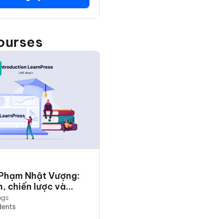
ourses
 Phạm Nhật Vượng:
, chiến lược và
 thực thi
ngs
dents