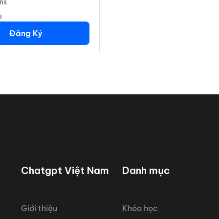
ns
s
Đăng Ký
Chatgpt Việt Nam
Danh mục
Giới thiệu
Khóa học