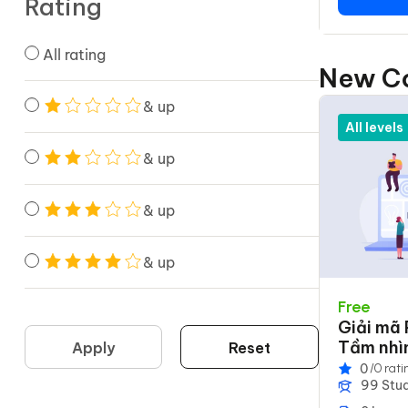
Rating
All rating
New C
& up
All levels
& up
& up
& up
Free
Giải mã
Tầm nhìn
Apply
Reset
năng lực
0
/0 rati
99 Stu