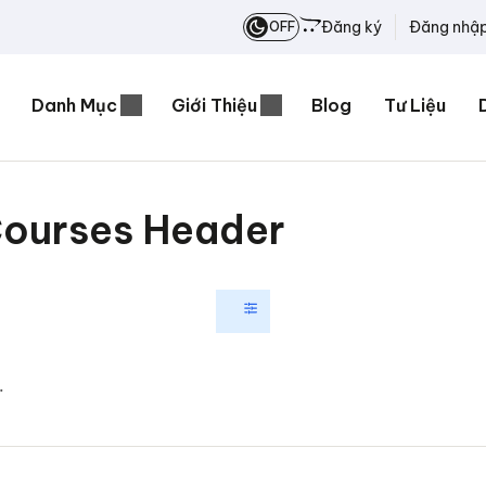
Đăng ký
Đăng nhậ
OFF
Danh Mục
Giới Thiệu
Blog
Tư Liệu
Courses Header
.