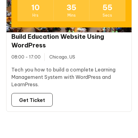
10
35
55
Hrs
Mins
Secs
Build Education Website Using
WordPress
08:00 - 17:00
Chicago, US
Tech you how to build a complete Learning
Management System with WordPress and
LearnPress.
Get Ticket