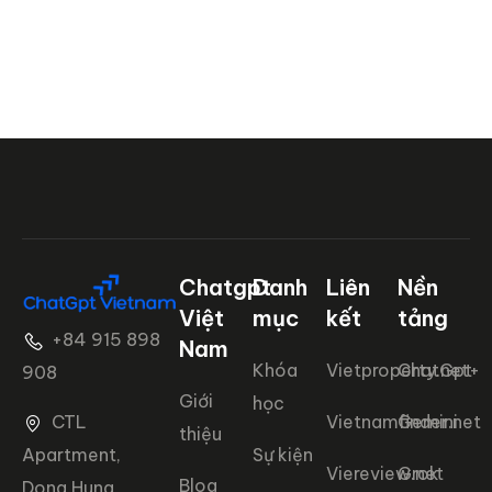
Chatgpt
Danh
Liên
Nền
Việt
mục
kết
tảng
+84 915 898
Nam
Khóa
Vietproperty.net+
ChatGpt
908
Giới
học
CTL
Vietnamfinder.net
Gemini
thiệu
Apartment,
Sự kiện
Viereview.net
Grok
Blog
Dong Hung