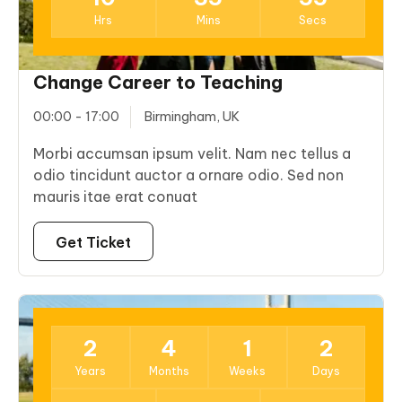
Hrs
Mins
Secs
Change Career to Teaching
00:00 - 17:00
Birmingham, UK
Morbi accumsan ipsum velit. Nam nec tellus a
odio tincidunt auctor a ornare odio. Sed non
mauris itae erat conuat
Get Ticket
15
2
4
1
2
Dec
Years
Months
Weeks
Days