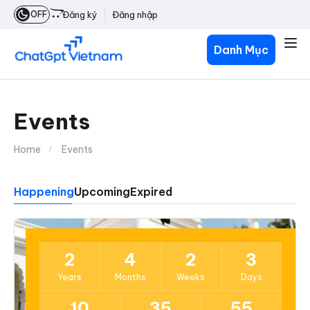
OFF
Đăng ký
Đăng nhập
Danh Mục
Events
Home
Events
Happening
Upcoming
Expired
23
2
4
2
3
Dec
Years
Months
Weeks
Days
10
35
55