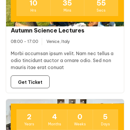
10
35
55
Hrs
Mins
Secs
Autumn Science Lectures
08:00 - 17:00
Venice, Italy
Morbi accumsan ipsum velit. Nam nec tellus a
odio tincidunt auctor a ornare odio. Sed non
mauris itae erat conuat
Get Ticket
11
2
4
0
5
Dec
Years
Months
Weeks
Days