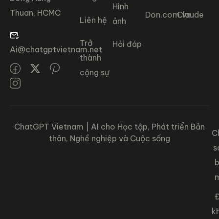
Hình
Thuan, HCMC
Don.com.vn
Claude
Liên hệ
ảnh
Trở
Hỏi đáp
Ai@chatgptvietnam.net
thành
cộng sự
ChatGPT Vietnam | AI cho Học tập, Phát triển Bản
C
thân, Nghề nghiệp và Cuộc sống
s
Đ
k