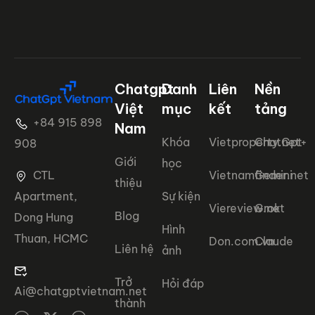
Chatgpt
Danh
Liên
Nền
Việt
mục
kết
tảng
+84 915 898
Nam
Khóa
Vietproperty.net+
ChatGpt
908
Giới
học
CTL
Vietnamfinder.net
Gemini
thiệu
Apartment,
Sự kiện
Viereview.net
Grok
Blog
Dong Hung
Hình
Thuan, HCMC
Don.com.vn
Claude
Liên hệ
ảnh
Trở
Hỏi đáp
Ai@chatgptvietnam.net
thành