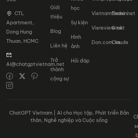
Giới
học
CTL
Vietnamfinder.net
Gemini
thiệu
Apartment,
Sự kiện
Viereview.net
Grok
Blog
Dong Hung
Hình
Thuan, HCMC
Don.com.vn
Claude
Liên hệ
ảnh
Trở
Hỏi đáp
Ai@chatgptvietnam.net
thành
cộng sự
ChatGPT Vietnam | AI cho Học tập, Phát triển Bản
C
thân, Nghề nghiệp và Cuộc sống
s