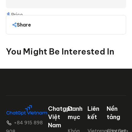
Price
Share
You Might Be Interested In
Chatgpt
Danh
Liên
Nền
Việt
mục
kết
tảng
+84 915 898
Nam
Khóa
Vietproperty.net+
ChatGpt
908