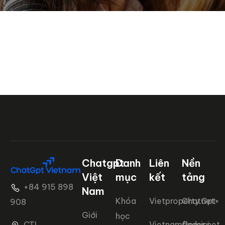
Chatgpt
Danh
Liên
Nền
Việt
mục
kết
tảng
+84 915 898
Nam
Khóa
Vietproperty.net+
ChatGpt
908
Giới
học
CTL
Vietnamfinder.net
Gemini