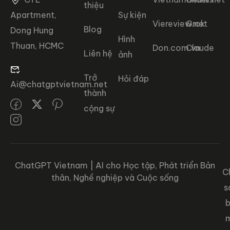
thiệu
Apartment,
Sự kiện
Viereview.net
Grok
Blog
Dong Hung
Hình
Thuan, HCMC
Don.com.vn
Claude
Liên hệ
ảnh
Trở
Hỏi đáp
Ai@chatgptvietnam.net
thành
cộng sự
ChatGPT Vietnam | AI cho Học tập, Phát triển Bản
C
thân, Nghề nghiệp và Cuộc sống
s