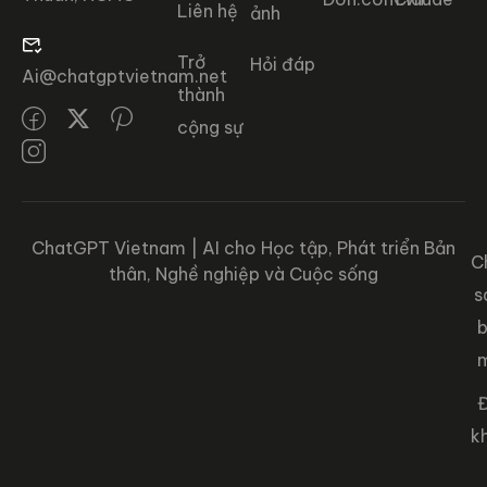
Liên hệ
ảnh
Trở
Hỏi đáp
Ai@chatgptvietnam.net
thành
cộng sự
ChatGPT Vietnam | AI cho Học tập, Phát triển Bản
C
thân, Nghề nghiệp và Cuộc sống
s
Đ
k