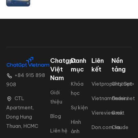
Chatgpt
Danh
Liên
Nền
Việt
mục
kết
tảng
+84 915 898
Nam
Khóa
Vietproperty.net+
ChatGpt
908
Giới
học
CTL
Vietnamfinder.net
Gemini
thiệu
Apartment,
Sự kiện
Viereview.net
Grok
Blog
Dong Hung
Hình
Thuan, HCMC
Don.com.vn
Claude
Liên hệ
ảnh