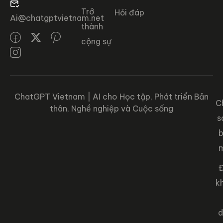
Trở
Hỏi đáp
Ai@chatgptvietnam.net
thành
cộng sự
ChatGPT Vietnam | AI cho Học tập, Phát triển Bản
C
thân, Nghề nghiệp và Cuộc sống
s
Đ
k
d